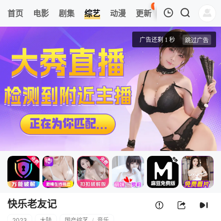
97
首页
电影
剧集
综艺
动漫
更新
热榜
APP
我的观影记录
快乐老友记
第20231108期
清空
快乐老友记
2023
大陆
国产综艺
/
音乐