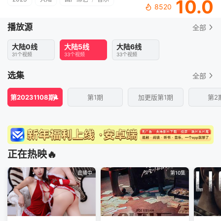
10.0
8520
播放源
全部
大陆0线
大陆5线
大陆6线
31个视频
33个视频
33个视频
选集
全部
第20231108期
第1期
加更版第1期
第2
正在热映🔥
直播中
第10集