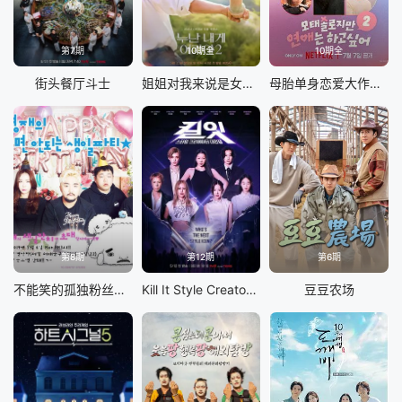
第7期
10期全
10期全
街头餐厅斗士
姐姐对我来说是女人2
母胎单身恋爱大作战2
第8期
第12期
第6期
不能笑的孤独粉丝见面会
Kill It Style Creator War
豆豆农场