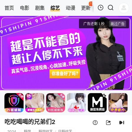
126
首页
电影
剧集
综艺
动漫
更新
热榜
APP
我的观影记录
吃吃喝喝的兄弟们2
第01集
清空
吃吃喝喝的兄弟们2
2024
韩国
韩国综艺
/
日韩综艺