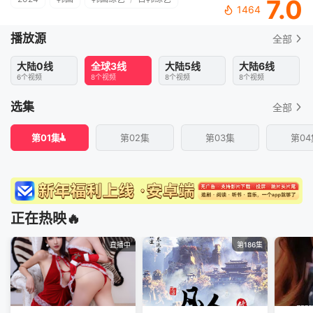
7.0
1464
播放源
全部
大陆0线
全球3线
大陆5线
大陆6线
6个视频
8个视频
8个视频
8个视频
选集
全部
第01集
第02集
第03集
第04
正在热映🔥
直播中
第186集