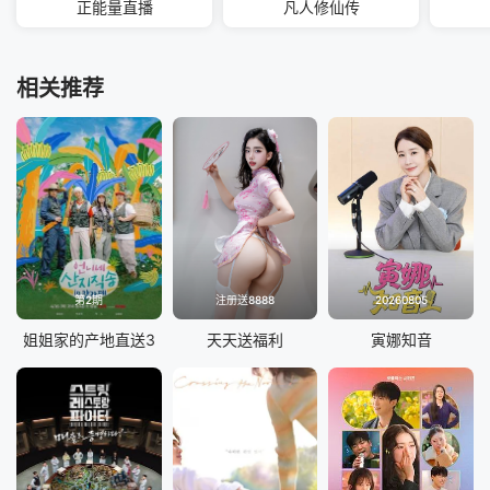
正能量直播
凡人修仙传
相关推荐
第2期
注册送8888
20260805
姐姐家的产地直送3
天天送福利
寅娜知音