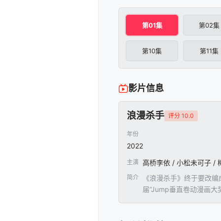
第01集
第02集
第10集
第11集
影片信息
浪漫杀手
评分 10.0
年份
2022
主演
高桥李依 / 小松未可子 / 
简介
《浪漫杀手》终于要改编成
届“Jump垂直卷动漫
力图阻止人口衰退。这部
友游戏的世界，却遇上了