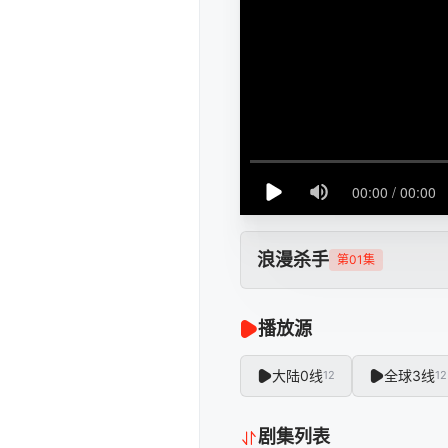
浪漫杀手
第01集
播放源
大陆0线
全球3线
12
12
剧集列表