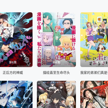
将于2022年10月27日星期四全球首播，Netflix独家！
第6集
第6集
第6集
正后方的神威
描绘直至生命尽头