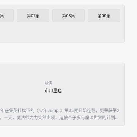
6集
第07集
第08集
第09集
导演
市川量也
9年在集英社旗下的《少年Jump 》第35期开始连载，更荣获第2
动。一天，魔法师力力突然出现，迫使杏子参与魔法世界的计划，
始被一个又一个帅哥绕着转。杏子断言自己打死不会踏进模拟交
火的年轻富家子弟。自从遇上杏子后，三人都渐渐改变了。