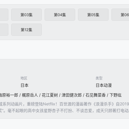
第03集
第04集
第05集
第0
第12集
地区
类型
日本
日本动漫
梅原裕一郎 / 梶原岳人 / 花江夏树 / 津田健次郎 / 石见舞菜香 / 下野纮
系列动画片，重磅登陆Netflix！百世渡的漫画著作《浪漫杀手》自201
画大奖”。毫不起眼的高中女孩星野杏子不打扮、不谈恋爱，成天只顾著打电
浪漫喜剧叙述本来人生最爱电玩、巧克力和猫咪这三件事的杏子，如何开
只可远观的帅哥男神、俊俏矫健的儿时好友，还有外型亮眼却不食人间烟