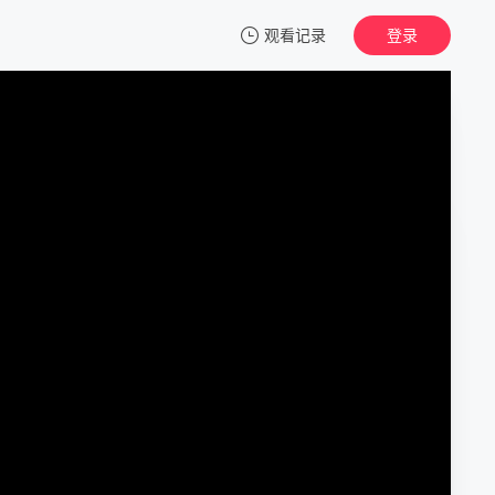
观看记录
登录
我的观影记录
浪漫杀手
第01集
清空