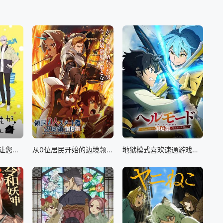
第6集
第6集
我家的弟弟们真是让您费心了
从0位居民开始的边境领主大人
地狱模式喜欢速通游戏的玩家在废设定异世界无双 第二季