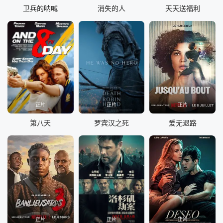
卫兵的呐喊
消失的人
天天送福利
正片
正片
正片
第八天
罗宾汉之死
爱无退路
正片
正片
正片