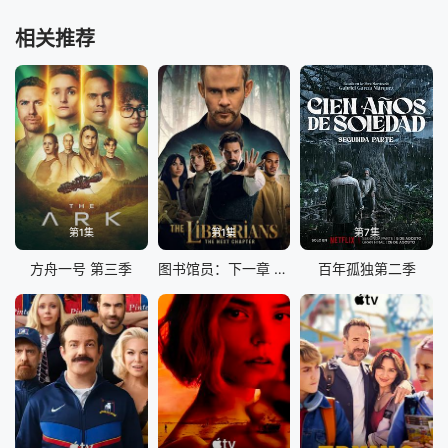
相关推荐
第1集
第1集
第7集
方舟一号 第三季
图书馆员：下一章 第二季
百年孤独第二季