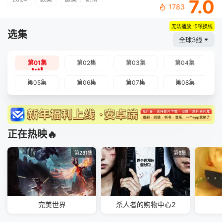
7.0
1783
无法播放,卡顿换线
选集
全球3线
第01集
第02集
第03集
第04集
第05集
第06集
第07集
第08集
正在热映🔥
第281集
第6集
完美世界
杀人者的购物中心2