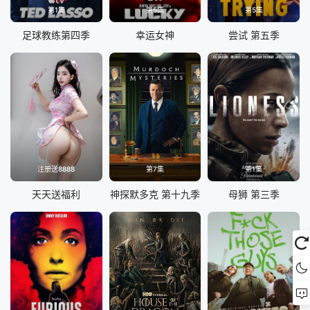
第1集
第5集
第5集
足球教练第四季
幸运女神
尝试 第五季
注册送8888
第7集
第1集
天天送福利
神探默多克 第十九季
母狮 第三季