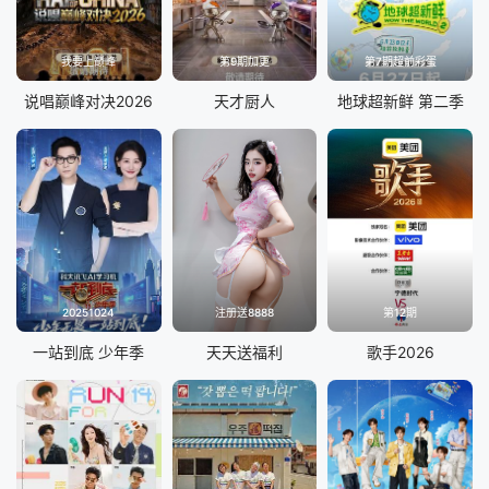
我要上巅峰
第9期加更
第7期超前彩蛋
说唱巅峰对决2026
天才厨人
地球超新鲜 第二季
20251024
注册送8888
第12期
一站到底 少年季
天天送福利
歌手2026