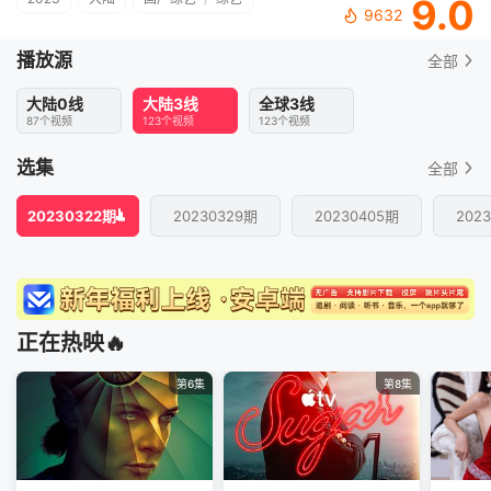
9.0
9632
播放源
全部
大陆0线
大陆3线
全球3线
87个视频
123个视频
123个视频
选集
全部
20230322期
20230329期
20230405期
202
正在热映🔥
第6集
第8集