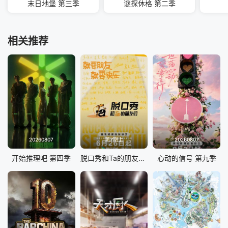
末日地堡 第三季
谜探休格 第二季
相关推荐
20260807
第7期上
20260807
开始推理吧 第四季
脱口秀和Ta的朋友们 第三季
心动的信号 第九季