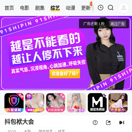
45
首页
电影
剧集
综艺
动漫
更新
热榜
APP
我的观影记录
抖包袱大会
20230322期
清空
抖包袱大会
2023
大陆
国产综艺
/
综艺