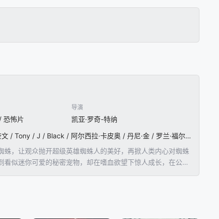
导演
 / 恐怖片
凯亚·罗奇-特纳
艾莉拉·布朗 / 佩内洛普·米契尔 / 瑞安·柯尔 / 希薇娅·克洛卡 / 杰梅因·福勒 / 诺妮·哈泽赫斯 / 罗宾·奈文 / Tony / J / Black / 阿尔西拉·卡皮奥 / 丹尼·金 / 罗兰·福尔摩斯
蜘蛛，让观众抛开超级英雄蜘蛛人的美好，再掀人类内心对蜘蛛
到看似迷你可爱的秘密宠物，却在嗜血欲望下惊人成长，在公寓