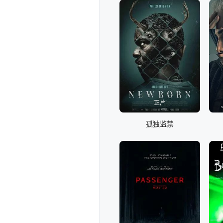
正片
孤独监禁