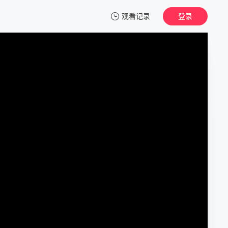
观看记录
登录
我的观影记录
屋中异蛛
4K首家独播
清空