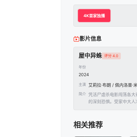
4K首家独播
影片信息
屋中异蛛
评分 4.0
年份
2024
主演
简介
凭活尸虐杀电影闯荡各大
的深刻恐惧。受家中大人
邻居的宠物一一失踪后，
相关推荐