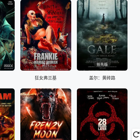
正片
抢先版
狂女弗兰基
盖尔：黄砖路