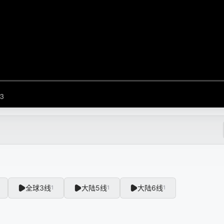
全球3线
大陆5线
大陆6线
1
1
1