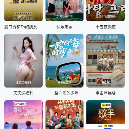
第7期下
加更版第7期
豆豆农场拍摄篇
脱口秀和Ta的朋友们 第三季
快乐老家
十五夜频道
注册送8888
第1期加更
第2期
天天送福利
一路向海的少年
宇宙年糕店