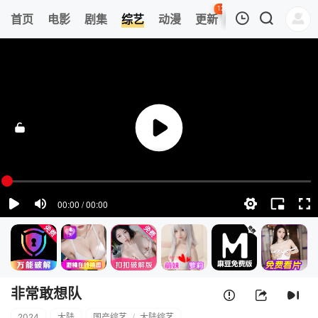
128
首页
电影
剧集
综艺
动漫
更新
热榜
APP
我的观影记录
非常敢想队
20240514
清空
非常敢想队
2024
大陆
国产综艺
/
大陆综艺