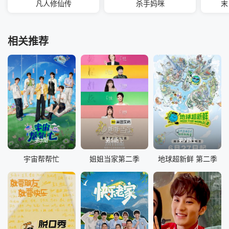
凡人修仙传
杀手妈咪
末
相关推荐
第3期
第5期下
第7期上
宇宙帮帮忙
姐姐当家第二季
地球超新鲜 第二季