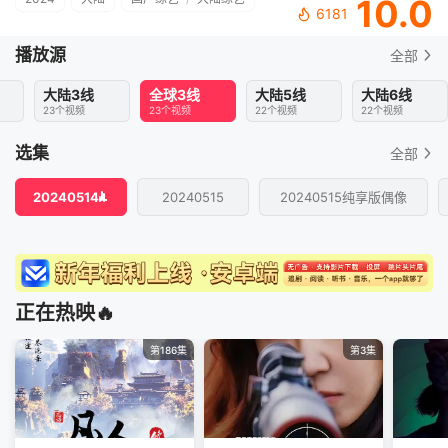
10.0
6181
播放源
全部
大陆3线
全球3线
大陆5线
大陆6线
23个视频
23个视频
22个视频
22个视频
选集
全部
20240514
20240515
20240515纯享版偶像
正在热映🔥
第186集
第3集