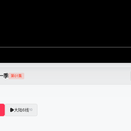
一季
第01集
大陆6线
10