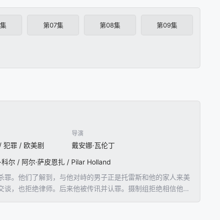
6集
第07集
第08集
第09集
导演
 / 犯罪 / 欧美剧
戴安娜·瓦伦丁
/ 阿尔·萨皮恩扎 / Pilar Holland
杀罪。他们了解到，与他对峙的男子正是托雷斯和他的家人来美
交谈，也拒绝律师。后来他被传讯并认罪。摄制组拒绝相信他有