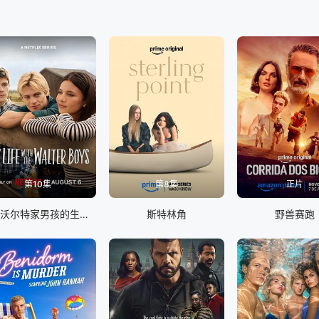
第10集
第8集
正片
我与沃尔特家男孩的生活 第三季
斯特林角
野兽赛跑