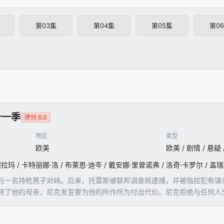
第03集
第04集
第05集
第0
十一季
评分 6.0
地区
类型
欧美
欧美 / 剧情 / 悬疑
玛 / 卡特丽娜·洛 / 布莱恩·迪岑 / 戴安娜·里曾诺弗 / 洛奇·卡罗尔 / 盖瑞·科尔 
与一名持枪男子对峙。后来，托雷斯被联邦调查局逮捕，并被指控犯有谋
待了他的母亲，尼克发誓要为他的所作所为付出代价。尼克拒绝与任何人
，但联邦调查局并不合作。