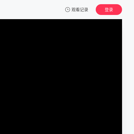
观看记录
登录
我的观影记录
海军罪案调查处 第二十一季
第01集
清空