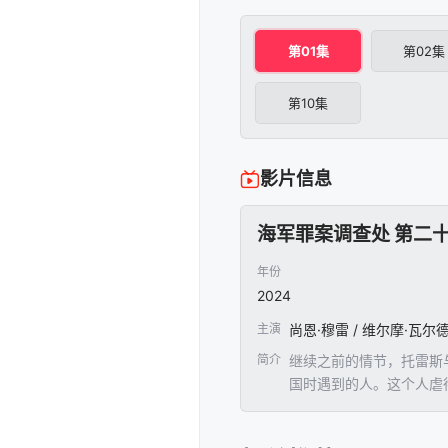
第01集
第02集
第10集
影片信息
海军罪案调查处 第二
年份
2024
主演
尚恩·穆雷 / 维尔摩·瓦尔德拉
简介
继续之前的情节，托雷斯
国时遇到的人。这个人虐
罪。队员们试图查明真相