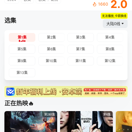
2.0
1660
无法播放,卡顿换线
选集
大陆0线
第1集
第2集
第3集
第4集
第5集
第6集
第7集
第8集
第9集
第10集
第11集
第12集
第13集
正在热映🔥
第281集
第6集