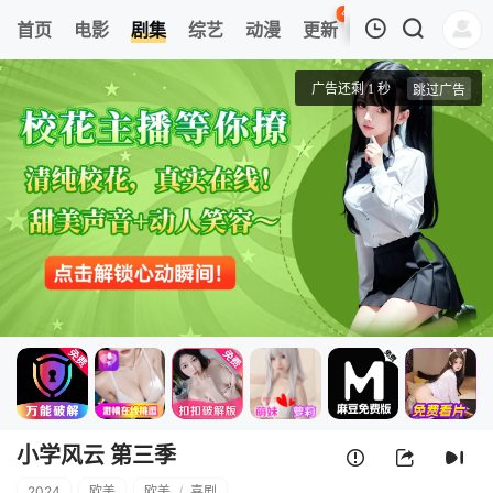
45
首页
电影
剧集
综艺
动漫
更新
热榜
APP
我的观影记录
小学风云 第三季
第1集
清空
小学风云 第三季
2024
欧美
欧美
/
喜剧