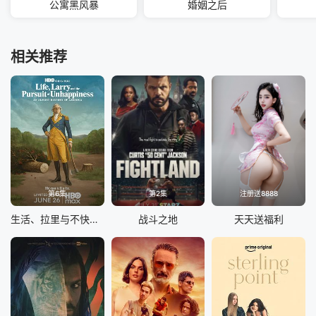
公寓黑风暴
婚姻之后
相关推荐
第6集
第2集
注册送8888
生活、拉里与不快乐的追求：一部美国史
战斗之地
天天送福利