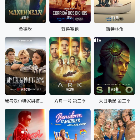
8集全
正片
第8集
桑德坎
野兽赛跑
斯特林角
第10集
第2集
第6集
我与沃尔特家男孩的生活 第三季
方舟一号 第三季
末日地堡 第三季