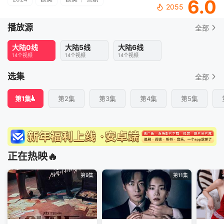
6.0
2055
播放源
全部
大陆0线
大陆5线
大陆6线
14个视频
14个视频
14个视频
选集
全部
第1集
第2集
第3集
第4集
第5集
正在热映🔥
第9集
第11集