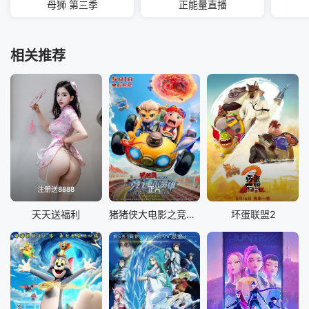
母狮 第三季
正能量直播
相关推荐
注册送8888
正片
正片
天天送福利
猪猪侠大电影之竞速小英雄
坏蛋联盟2