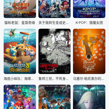
正片
正片
正片
猫和老鼠：星盘奇缘
关于我转生变成史莱姆这档事苍海之泪篇-劇場版
K-POP：猎魔女团
正片
正片
正片
海底小纵队：海啸大危机
鲁邦三世，不死身的血族
马塞尔·帕尼奥尔的华丽人生