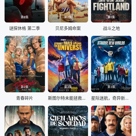
第8集
第2集
第1集
谜探休格 第二季
贝尼多姆命案
战斗之地
第2集
第3集
第3集
青春碎片
斯图尔特未能拯救宇宙
星际迷航，奇异新世界第四季