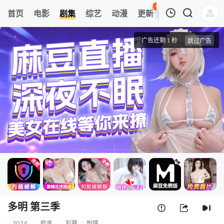
45
首页
电影
剧集
综艺
动漫
更新
热榜
APP
我的观影记录
多明 第三季
第01集
清空
多明 第三季
2024
欧美
犯罪
/
剧情