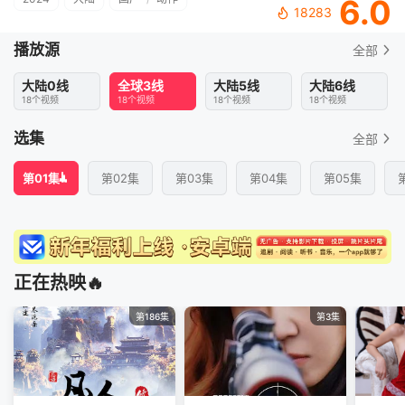
6.0
18283
播放源
全部
大陆0线
全球3线
大陆5线
大陆6线
18个视频
18个视频
18个视频
18个视频
选集
全部
第01集
第02集
第03集
第04集
第05集
正在热映🔥
第186集
第3集