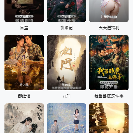
第13集
第17集
注册送8888
盲盒
夜语记
天天送福利
第21集
第19集
23集全
御廷谣
九门
我当卧底这件事