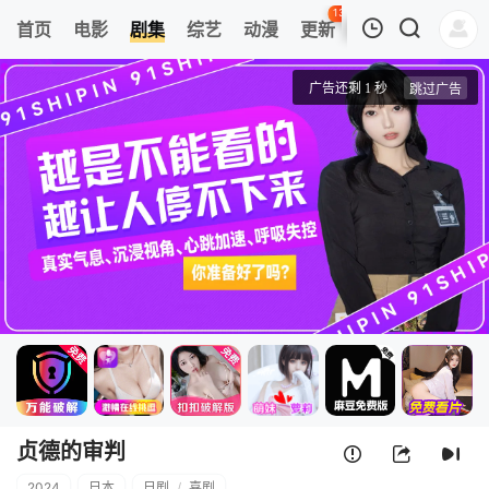
135
首页
电影
剧集
综艺
动漫
更新
热榜
APP
我的观影记录
贞德的审判
第01集
清空
贞德的审判
2024
日本
日剧
/
喜剧