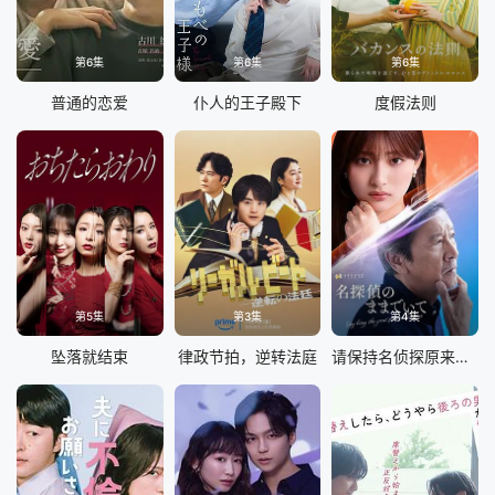
第6集
第6集
第6集
普通的恋爱
仆人的王子殿下
度假法则
第5集
第3集
第4集
坠落就结束
律政节拍，逆转法庭
请保持名侦探原来的样子