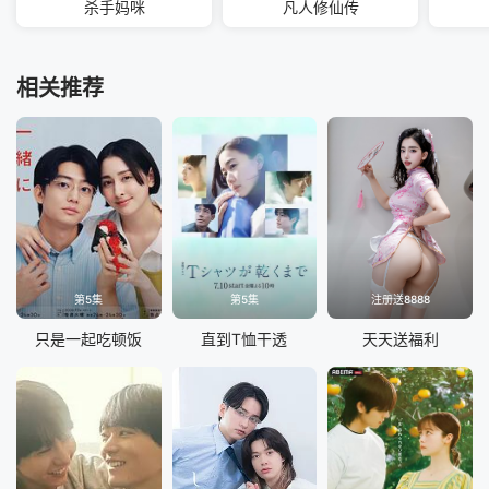
杀手妈咪
凡人修仙传
相关推荐
第5集
第5集
注册送8888
只是一起吃顿饭
直到T恤干透
天天送福利