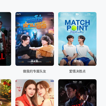
（JaneRamidaJiranorraphat饰）这样天生丽质的人
第4集
第1集
做我的专属队友
爱情决胜点