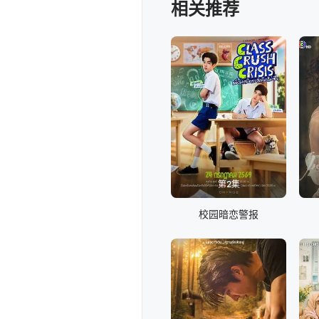
乏自信和害怕被嘲笑，导致她
相关推荐
约会时。
第2集
校园暗恋警报