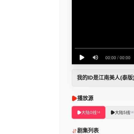
我的ID是江南美人(泰版
播放源
大陆0线
大陆5线
14
14
剧集列表