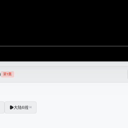
)
第1集
大陆6线
14