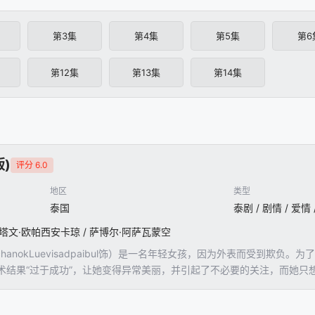
第3集
第4集
第5集
第6
第12集
第13集
第14集
)
评分 6.0
地区
类型
泰国
泰剧 / 剧情 / 爱情
梅塔文·欧帕西安卡琼 / 萨博尔·阿萨瓦蒙空
fernPimchanokLuevisadpaibul饰）是一名年轻女孩，因为外表
术结果“过于成功”，让她变得异常美丽，并引起了不必要的关注，而她只
美。"Guy"Karin（MetawinOpas-iamkajorn饰）是校园里
在中学时，他从未因为Liu的外表而看不起她。两人很快就变得亲密起来，G