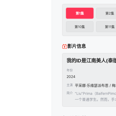
第1集
第2集
第10集
第11集
影片信息
我的ID是江南美人(泰版
年份
2024
主演
平采娜·乐维瑟派布恩 / 
简介
"Liu"Prima（Bai
一个普通学生。然而，手
多的手术改造，并骂她是人造
此事。与其他许多人不同，