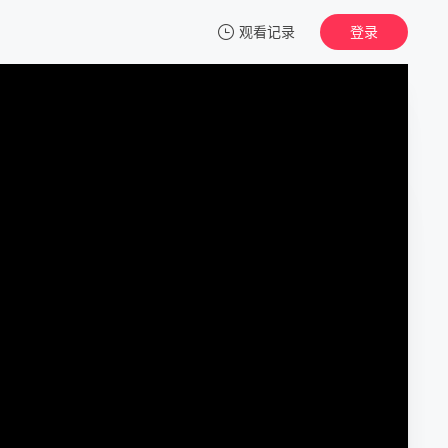
观看记录
登录
我的观影记录
我的ID是江南美人(泰版)
第1集
清空