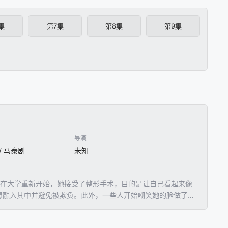
集
第7集
第8集
第9集
导演
 / 马泰剧
未知
而受到欺负。为了在大学重新开始，她接受了整形手术，目的是让自己看起来像
想融入其中并避免被欺负。此外，一些人开始嘲笑她的脸做了太
的万人迷，他和Liu在同一所中学上学，知道她整容前的样子，他向她质问
uy大部分时间都在照顾Liu，并开始对她产生兴趣。但Liu缺