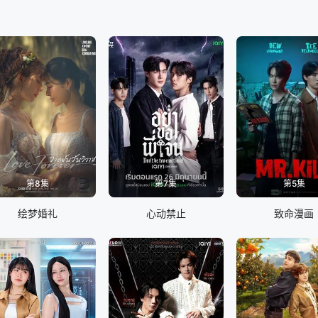
拒绝接受他的感情，尤其是当他们校园里的人认为像Guy这样的人应该和像Faye
第8集
第7集
第5集
绘梦婚礼
心动禁止
致命漫画