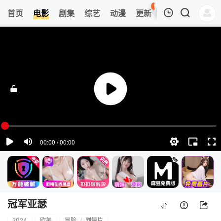
96
首页
电影
剧集
综艺
动漫
更新
热榜
APP
我的观影记录
冠军亚瑟
HD
清空
冠军亚瑟
2024
欧美
冒险
/
剧情片