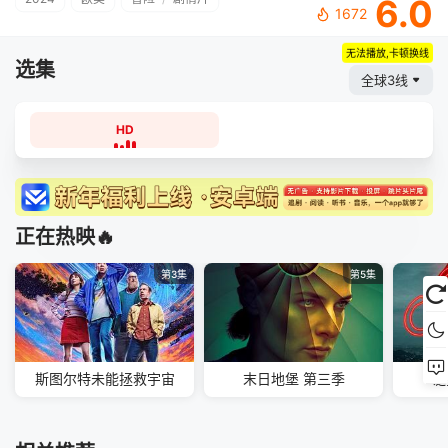
6.0
1672
无法播放,卡顿换线
选集
全球3线
HD
正在热映🔥
第3集
第5集
斯图尔特未能拯救宇宙
末日地堡 第三季
谜