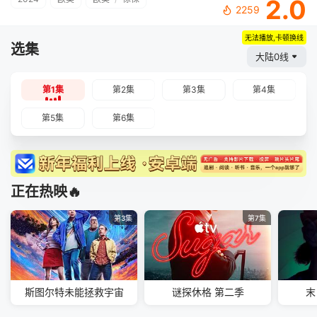
2.0
2259
无法播放,卡顿换线
选集
大陆0线
第1集
第2集
第3集
第4集
第5集
第6集
正在热映🔥
第3集
第7集
斯图尔特未能拯救宇宙
谜探休格 第二季
末