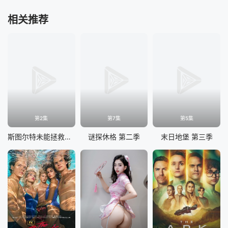
相关推荐
第2集
第7集
第5集
斯图尔特未能拯救宇宙
谜探休格 第二季
末日地堡 第三季