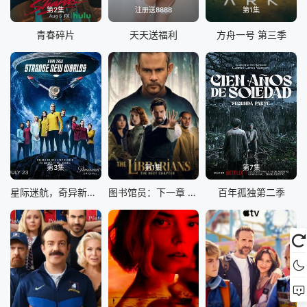
第2集
注册送8888
第1集
青春碎片
天天送福利
方舟一号 第三季
第3集
第1集
第7集
星际迷航，奇异新世界第四季
图书馆员：下一章 第二季
百年孤独第二季