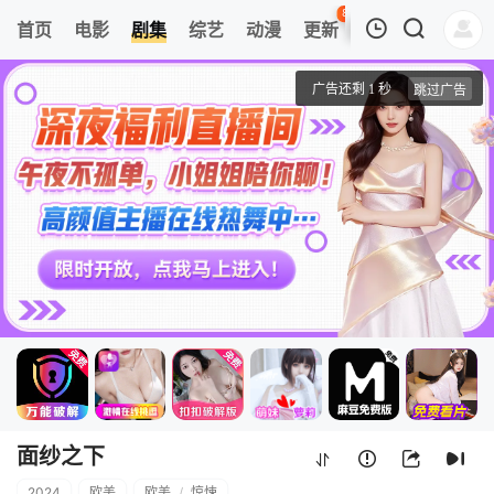
80
首页
电影
剧集
综艺
动漫
更新
热榜
APP
我的观影记录
面纱之下
第1集
清空
面纱之下
2024
欧美
欧美
/
惊悚