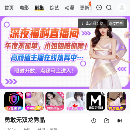
41
首页
电影
剧集
综艺
动漫
更新
热榜
APP
我的观影记录
勇敢无双龙秀晶
第01集
清空
勇敢无双龙秀晶
2024
韩国
韩剧
/
剧情