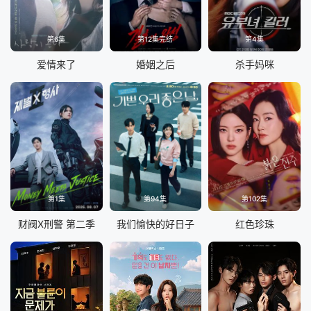
第6集
第12集完结
第4集
爱情来了
婚姻之后
杀手妈咪
第1集
第94集
第102集
财阀X刑警 第二季
我们愉快的好日子
红色珍珠