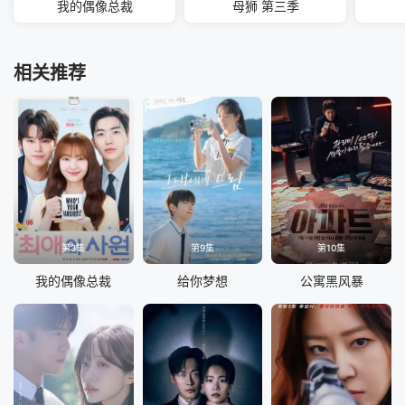
我的偶像总裁
母狮 第三季
相关推荐
第3集
第9集
第10集
我的偶像总裁
给你梦想
公寓黑风暴