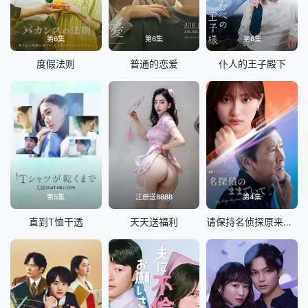
第6集
第6集
第6集
度假法则
普通的恋爱
仆人的王子殿下
第5集
注册送8888
第4集
直到T恤干透
天天送福利
请保持名侦探原来的样子