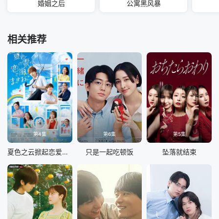
婚姻之后
公寓黑风暴
相关推荐
第4集
第6集
第5集
夏色之云掀起恋爱与风暴
只是一起吃顿饭
坠落就结束