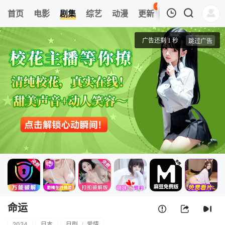
42
首页
电影
剧集
综艺
动漫
更新
热榜
APP
我的观影记录
命运
第01集
清空
命运
2024
日本
日剧
/
爱情