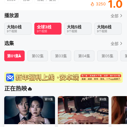
1.0
3250
播放源
全部
大陆0线
全球3线
大陆5线
大陆6线
9个视频
9个视频
9个视频
9个视频
选集
全部
第01集
第02集
第03集
第04集
第05集
正在热映🔥
第11集
第8集