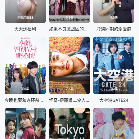
注册送8888
第9集
第5集
天天送福利
如果不良激战区的四天王转生成了偶像团体
冷淡同期的溺爱癖
第6集
第5集
第3集
今晚也要和连环杀手约会
怪奇-伊藤润二令人彻夜难眠的奇异故事
大空港GATE24