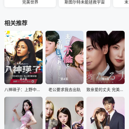
完美世界
斯图尔特未能拯救宇宙
末
相关推荐
第4集
第4集
第6集
八神瑛子：上野中央署组织犯罪对策课
老公要求我去出轨
致亲爱的丈夫 完美妻子的谎言