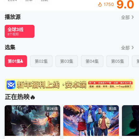
9.0
1750
播放源
全部
全球3线
8个视频
选集
全部
第01集
第02集
第03集
第04集
第05集
正在热映🔥
第281集
第3集