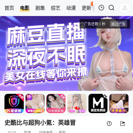
99
首页
电影
剧集
综艺
动漫
更新
热榜
APP
我的观影记录
史酷比与超狗小氪：英雄冒险
正片
清空
史酷比与超狗小氪：英雄冒
2023
欧美
动画电影
/
喜剧