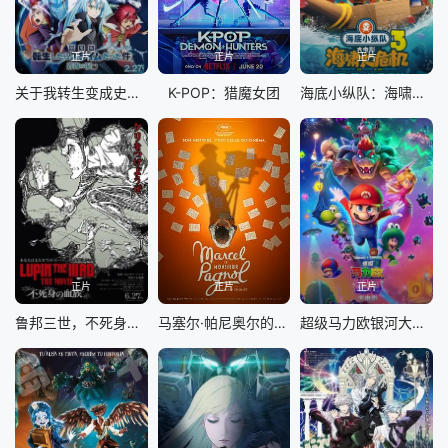
正片
正片
正片
关于我转生变成史莱姆这档事苍海之泪篇-劇場版
K-POP：猎魔女团
海底小纵队：海啸大危机
正片
正片
正片
鲁邦三世，不死身的血族
马塞尔·帕尼奥尔的华丽人生
超级马力欧银河大电影