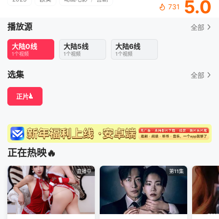
5.0
731
播放源
全部
大陆0线
大陆5线
大陆6线
1个视频
1个视频
1个视频
选集
全部
正片
正在热映🔥
直播中
第11集