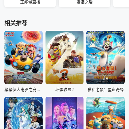
正能量直播
婚姻之后
相关推荐
正片
正片
正片
猪猪侠大电影之竞速小英雄
坏蛋联盟2
猫和老鼠：星盘奇缘