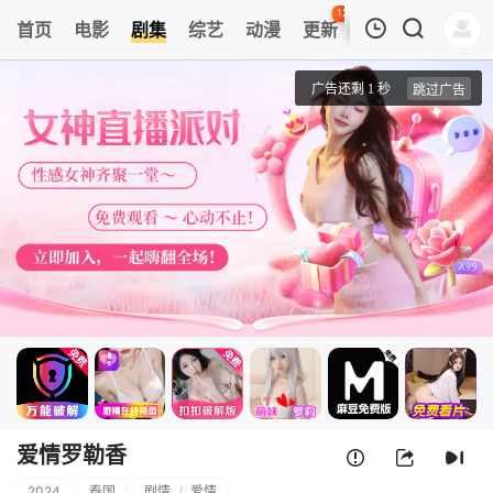
122
首页
电影
剧集
综艺
动漫
更新
热榜
APP
我的观影记录
爱情罗勒香
第01集
清空
爱情罗勒香
2024
泰国
剧情
/
爱情