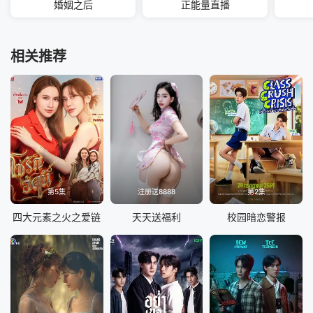
婚姻之后
正能量直播
相关推荐
第5集
注册送8888
第2集
四大元素之火之爱链
天天送福利
校园暗恋警报