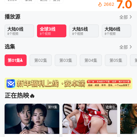
7.0
2662
播放源
全部
大陆0线
全球3线
大陆5线
大陆6线
8个视频
8个视频
8个视频
8个视频
选集
全部
第01集
第02集
第03集
第04集
第05集
正在热映🔥
第11集
直播中