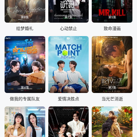
第8集
第7集
第5集
绘梦婚礼
心动禁止
致命漫画
第4集
第1集
第7集
做我的专属队友
爱情决胜点
当光芒消逝