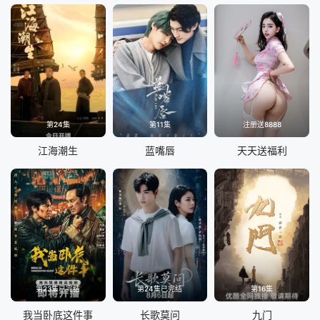
第24集
第11集
注册送8888
江海潮生
蓝嘴唇
天天送福利
第23集已完结
第24集已完结
第16集
我当卧底这件事
长歌莫问
九门