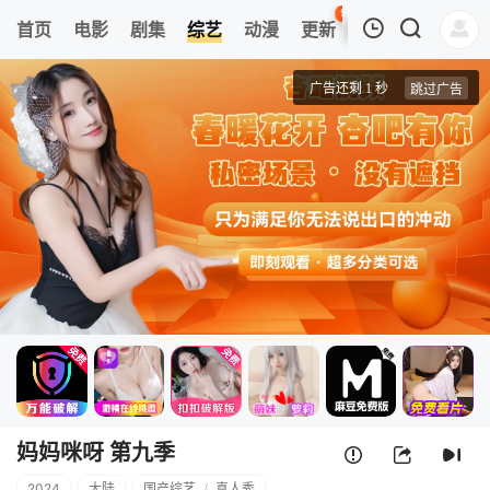
92
首页
电影
剧集
综艺
动漫
更新
热榜
APP
我的观影记录
妈妈咪呀 第九季
第1期
清空
妈妈咪呀 第九季
2024
大陆
国产综艺
/
真人秀