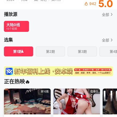
5.0
942
播放源
全部
大陆0线
15个视频
选集
全部
第1期
第2期
第3期
第4
正在热映🔥
第10集
直播中