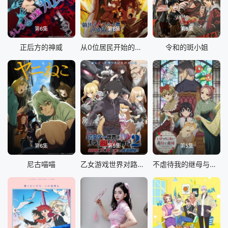
第6集
第6集
第6集
正后方的神威
从0位居民开始的边境领主大人
令和的斑小姐
第6集
第5集
第5集
尼古喵喵
乙女游戏世界对路人角色很不友好 第二季
不虐待我的继母与继姐