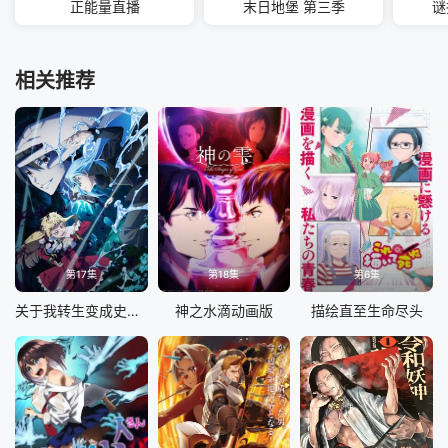
正能量直播
末日地堡 第三季
谜
相关推荐
第17集
第18集
第6集
关于我转生变成史莱姆这档事第四季
神之水滴动画版
描绘直至生命尽头