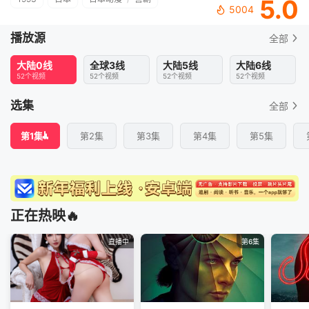
5.0
5004
播放源
全部
大陆0线
全球3线
大陆5线
大陆6线
52个视频
52个视频
52个视频
52个视频
选集
全部
第1集
第2集
第3集
第4集
第5集
正在热映🔥
直播中
第6集