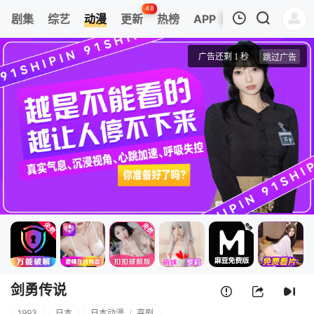
48
剧集
综艺
动漫
更新
热榜
APP
我的观影记录
剑勇传说
第1集
清空
剑勇传说
1993
日本
日本动漫
/
喜剧