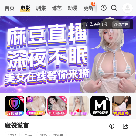
139
首页
电影
剧集
综艺
动漫
更新
热榜
APP
我的观影记录
魔袋谎言
HD
清空
魔袋谎言
2024
欧美
恐怖
/
恐怖片