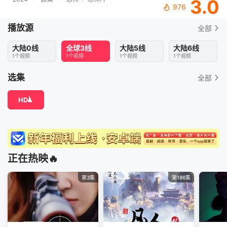
3.0
976
播放源
全部
大陆0线
全球3线
大陆5线
大陆6线
1个视频
1个视频
1个视频
1个视频
选集
全部
HD
正在热映🔥
第3集
第186集