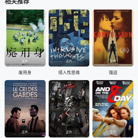
相关推荐
正片
正片
正片
废用身
侵入性思维
强迫
正片
正片
正片