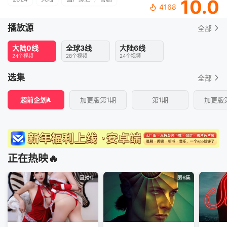
10.0
4168
播放源
全部
大陆0线
全球3线
大陆6线
24个视频
28个视频
24个视频
选集
全部
超前企划
加更版第1期
第1期
加更版
正在热映🔥
直播中
第6集