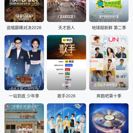
我要上巅峰
第9期加更
第7期超前彩蛋
说唱巅峰对决2026
天才厨人
地球超新鲜 第二季
20251024
第12期
王弘毅不停夸赞孟子义
一站到底 少年季
歌手2026
奔跑吧第十季