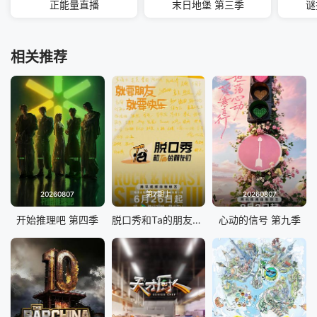
正能量直播
末日地堡 第三季
谜
相关推荐
20260807
第7期上
20260807
开始推理吧 第四季
脱口秀和Ta的朋友们 第三季
心动的信号 第九季