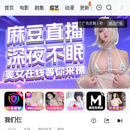
45
首页
电影
剧集
综艺
动漫
更新
热榜
APP
我的观影记录
我们仨
超前企划
清空
我们仨
2024
大陆
国产综艺
/
喜剧