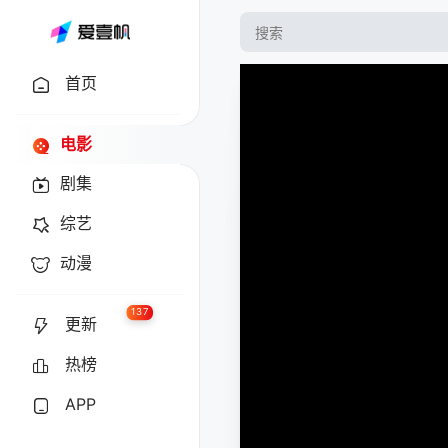
首页
电影
剧集
综艺
动漫
137
更新
热榜
APP