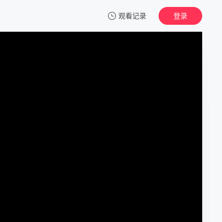
观看记录
登录
我的观影记录
聊斋新传之奇女子
HD
清空