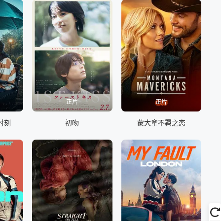
正片
正片
时刻
初吻
蒙大拿不羁之恋