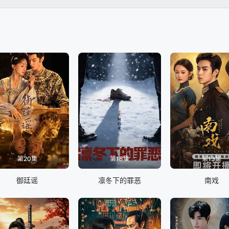
打滚，胡搅蛮缠的灌汤之路。
第20集
第18集
第13集
御廷谣
凛冬下的罪恶
南戏