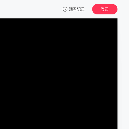
观看记录
登录
我的观影记录
青幽渡
1
清空