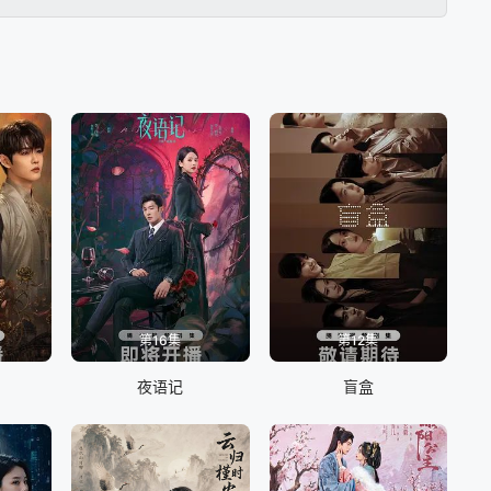
第16集
第12集
夜语记
盲盒