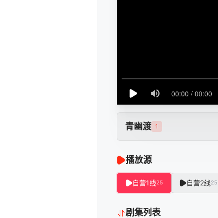
青幽渡
1
播放源
自营1线
自营2线
25
25
剧集列表