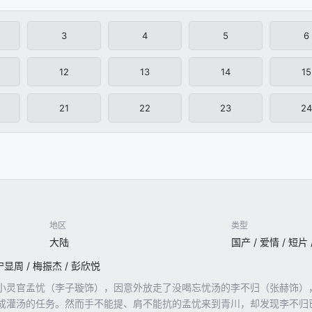
3
4
5
6
12
13
14
15
21
22
23
24
地区
类型
大陆
 宁显周 / 梅振杰 / 彭欣悦
小灵官孟忧（李子璇饰），因意外放走了没喝忘忧汤的李不归（张赫饰）
成灌汤的任务。然而手不能提、肩不能抗的孟忧来到青川，却发现李不归