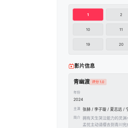
1
2
10
11
19
20
影片信息
青幽渡
评分 1.0
年份
2024
主演
张赫 / 李子璇 / 夏志远 /
简介
拥有天生哭泣能力的灵渊
孟忧主动请缨去到青川完