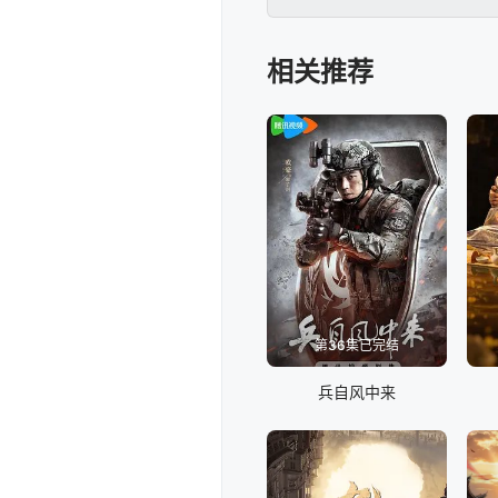
务，孟忧开始了⼀段撒泼
相关推荐
第36集已完结
兵自风中来