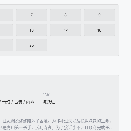
7
8
9
16
17
18
25
导演
国产 / 爱情 / 短片 / 奇幻 / 古装 / 内地剧
陈跃进
，让灵渊及姥姥陷入了困境。为弥补过失以及挽救姥姥的生命，
已是青川第⼀杀手，武功奇高。为了接近李不归且顺利完成任