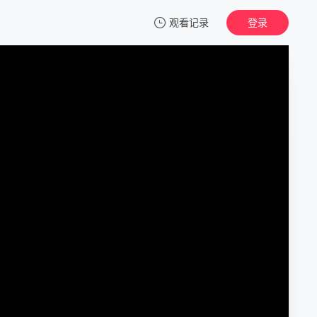
观看记录
登录
我的观影记录
天天天晴
第01集
清空