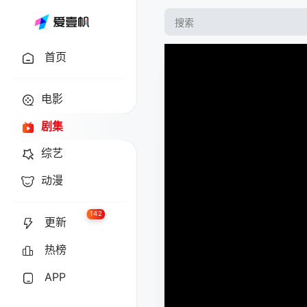
首页
电影
剧集
综艺
动漫
142
更新
热榜
APP