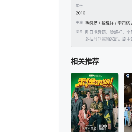
第73集
第74集
年份
2010
第82集
第83集
主演
毛舜筠 / 黎耀祥 / 李司棋 
简介
昨日毛舜筠、黎耀祥、李
第91集
第92集
多抽时间照顾家庭。剧中
喜剧感也会加强。”毛姐
第100集
影和家庭，她说：“做戏
要赶拍《巾帼枭雄2》所
相关推荐
加入，因为拍处境剧的感