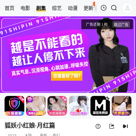
41
首页
电影
剧集
综艺
动漫
更新
热榜
APP
我的观影记录
狐妖小红娘·月红篇
1
清空
狐妖小红娘·月红篇
2023
大陆
喜剧
/
奇幻