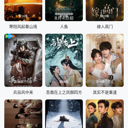
第14集
第10集
第10集
寒阳风起春山境
人鱼
嫁入高门
第36集已完结
第06集
第16集已完结
兵自风中来
吾凰在上之凤御四方
其实不是重逢