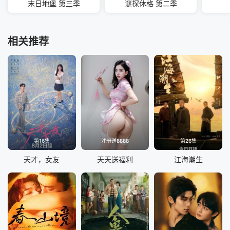
末日地堡 第三季
谜探休格 第二季
相关推荐
第16集
注册送8888
第26集
天才，女友
天天送福利
江海潮生