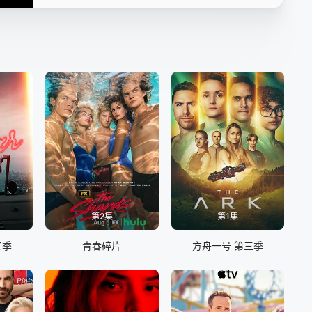
第2集
第1集
二季
青春碎片
方舟一号 第三季