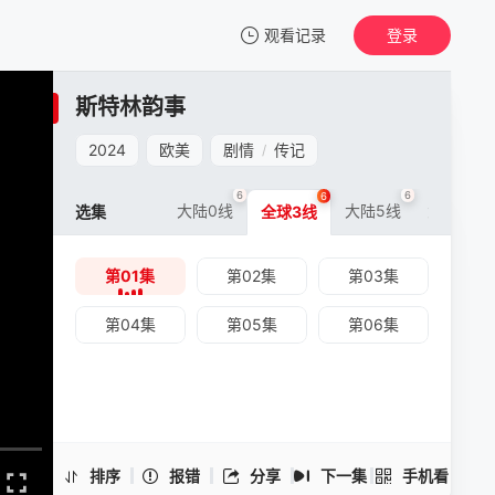
观看记录
登录
我的观影记录
斯特林韵事
斯特林韵事
第01集
2024
欧美
剧情
传记
/
清空
6
6
6
6
大陆0线
大陆5线
大陆6线
选集
全球3线
第01集
第02集
第03集
斯特林韵事 -第01集
手机扫一扫继续看
第04集
第05集
第06集
排序
报错
分享
下一集
手机看