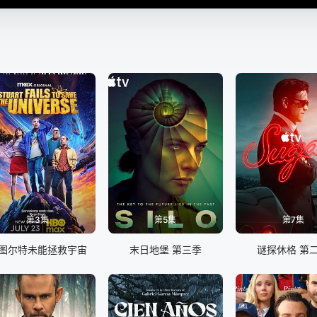
第3集
第5集
第7集
图尔特未能拯救宇宙
末日地堡 第三季
谜探休格 第