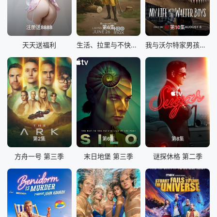
注册送8888
第6集
第10集
天天送福利
生活、拉里与不快乐的追求：一部美国史
我与沃尔特家男孩的生活 第三季
第2集
第6集
第8集
方舟一号 第三季
末日地堡 第三季
谜探休格 第二季