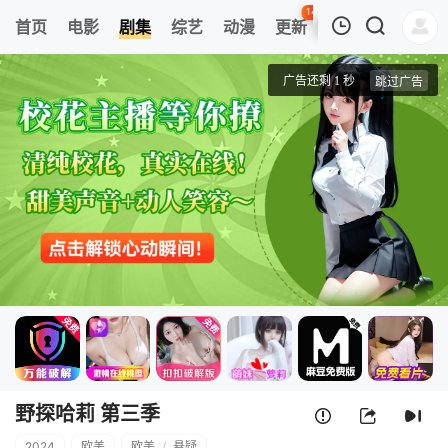
141
首页
电影
剧集
综艺
动漫
更新
热榜
APP
我的观影记录
野探哈莉 第三季
第01集
清空
野探哈莉 第三季
2024
欧美
欧美
/
悬疑