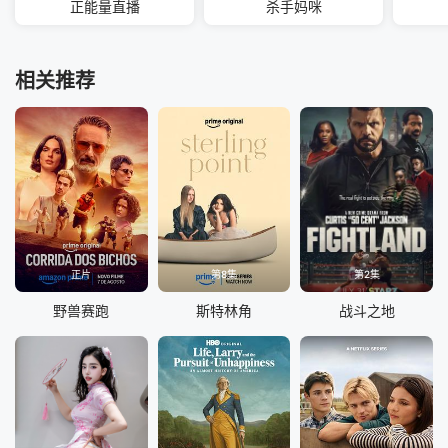
正能量直播
杀手妈咪
相关推荐
正片
第8集
第2集
野兽赛跑
斯特林角
战斗之地