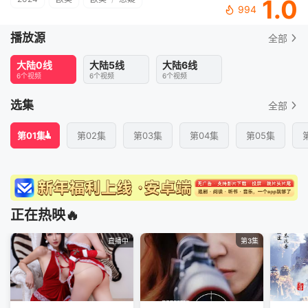
1.0
994
播放源
全部
大陆0线
大陆5线
大陆6线
6个视频
6个视频
6个视频
选集
全部
第01集
第02集
第03集
第04集
第05集
正在热映🔥
直播中
第3集