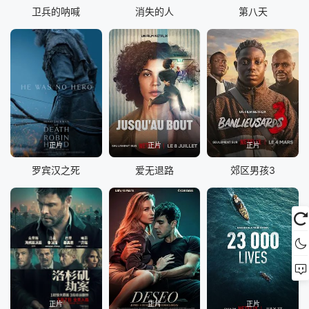
卫兵的呐喊
消失的人
第八天
正片
正片
正片
罗宾汉之死
爱无退路
郊区男孩3
正片
正片
正片