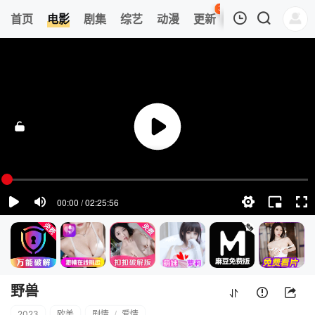
37
首页
电影
剧集
综艺
动漫
更新
热榜
APP
我的观影记录
野兽
4K首家独播
清空
野兽
2023
欧美
剧情
/
爱情