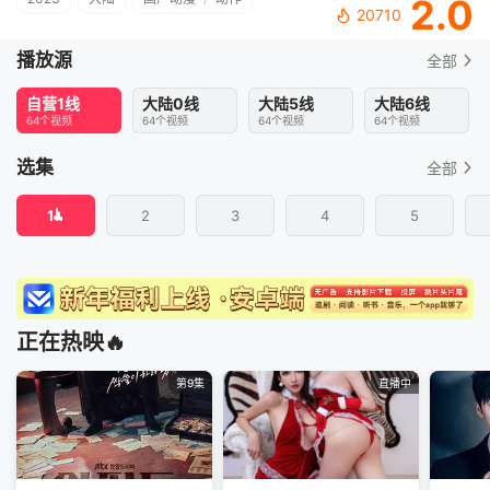
2.0
20710
播放源
全部
自营1线
大陆0线
大陆5线
大陆6线
64个视频
64个视频
64个视频
64个视频
选集
全部
1
2
3
4
5
正在热映🔥
第9集
直播中