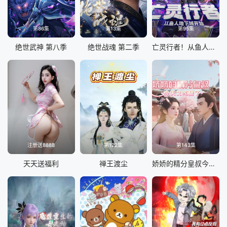
第86集
第13集
第95集
绝世武神 第八季
绝世战魂 第二季
亡灵行者！从鱼人地下城开始 动态漫画
注册送8888
第122集
第143集
天天送福利
禅王渡尘
娇娇的精分皇叔今天又吃醋了