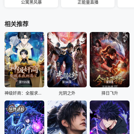
公寓黑风暴
正能量直播
相关推荐
第155集
第34集
第6集
神级奸商：全服求我别薅了 动态漫画
光阴之外
择日飞升