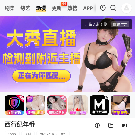
44
剧集
综艺
动漫
更新
热榜
APP
我的观影记录
西行纪年番
1
清空
西行纪年番
2023
大陆
国产动漫
/
动作