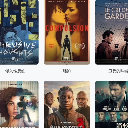
正片
正片
正片
侵入性思维
强迫
卫兵的呐