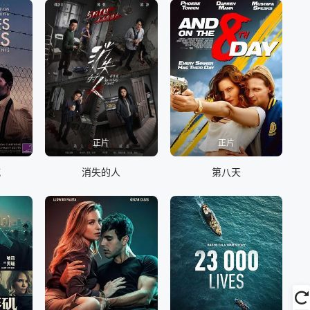
正片
正片
喊
消失的人
第八天