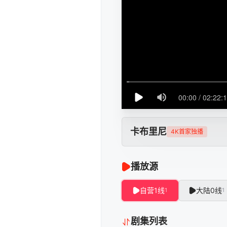
卡布里尼
4K首家独播
播放源
自营1线
大陆0线
1
1
剧集列表