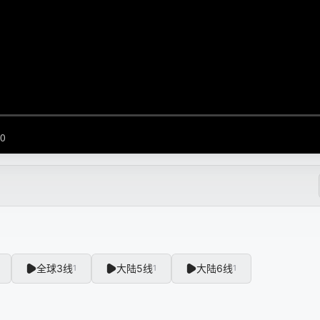
全球3线
大陆5线
大陆6线
1
1
1