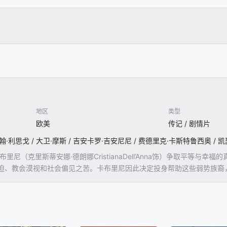
地区
类型
欧美
传记 / 剧情片
里尼（克里斯蒂安娜·德朗娜CristianaDell’Anna饰）争取平等
迫、教会漠视和社会偏见之苦。卡布里尼因此决定投身帮助这些弱势族裔
级的歧视。面对种种艰巨的挑战，她从不气馁，并以勇气与坚韧一次又一