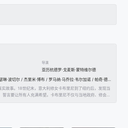
导演
亚历杭德罗·戈麦斯·蒙特维尔德
克里斯蒂安娜·德朗娜 / 约翰·利思戈 / 大卫·摩斯 / 吉安卡罗·吉安尼尼 / 费德里克·卡斯特鲁西奥 / 凯瑟琳·波切尔 / 杰里米·博布 / 罗马纳·马乔拉·韦尔加诺 / 帕奇·德拉奇 / 维多利亚·马兹洛夫 / 肖恩·卡伦 / 蒙特塞拉特·埃斯帕代尔 / 弗吉尼亚·波切利 / 费德里科·伊帕迪 / 麦迪逊·汉默 / 卢卡斯·班肯 / 利亚姆·坎波拉 / 汤姆·鲍尔勒 / 泰勒·克拉克 / 尤金尼娅·福尔泰萨
与幸福的真实故事。18世纪末，意大利修女卡布里尼到了纽约后，发现当
，誓言要让所有人充满希望。卡布里尼不仅与当地政府、修会对
次地战胜困难，改变世界。