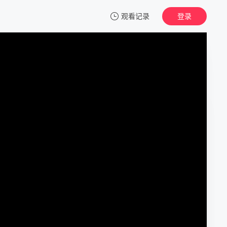
观看记录
登录
我的观影记录
卡布里尼
4K首家独播
清空