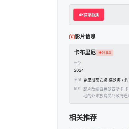
4K首家独播
影片信息
卡布里尼
评分 5.0
年份
2024
主演
简介
影片改编自弗朗西斯卡·卡布
地的外来族裔受尽政府逼
抗，还要应对社会上层阶
相关推荐