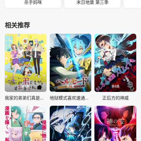
杀手妈咪
末日地堡 第三季
相关推荐
第6集
第6集
第6集
我家的弟弟们真是让您费心了
地狱模式喜欢速通游戏的玩家在废设定异世界无双 第二季
正后方的神威