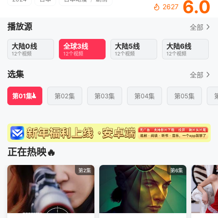
6.0
2627
播放源
全部
大陆0线
全球3线
大陆5线
大陆6线
12个视频
12个视频
12个视频
12个视频
选集
全部
第01集
第02集
第03集
第04集
第05集
正在热映🔥
第2集
第6集