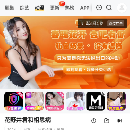
97
剧集
综艺
动漫
更新
热榜
APP
我的观影记录
花野井君和相思病
第01集
清空
花野井君和相思病
2024
日本
日本动漫
/
剧情