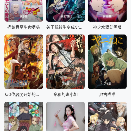
第6集
第17集
第18集
描绘直至生命尽头
关于我转生变成史莱姆这档事第四季
神之水滴动画版
第6集
第6集
第6集
从0位居民开始的边境领主大人
令和的斑小姐
尼古喵喵