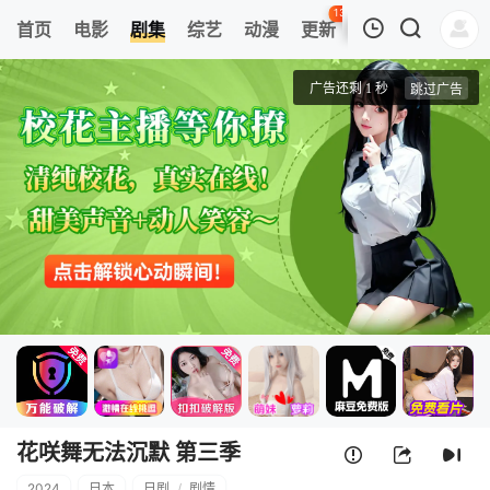
137
首页
电影
剧集
综艺
动漫
更新
热榜
APP
我的观影记录
花咲舞无法沉默 第三季
第01集
清空
花咲舞无法沉默 第三季
2024
日本
日剧
/
剧情