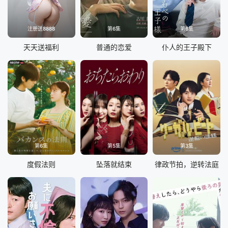
注册送8888
第6集
第6集
天天送福利
普通的恋爱
仆人的王子殿下
第6集
第5集
第3集
度假法则
坠落就结束
律政节拍，逆转法庭