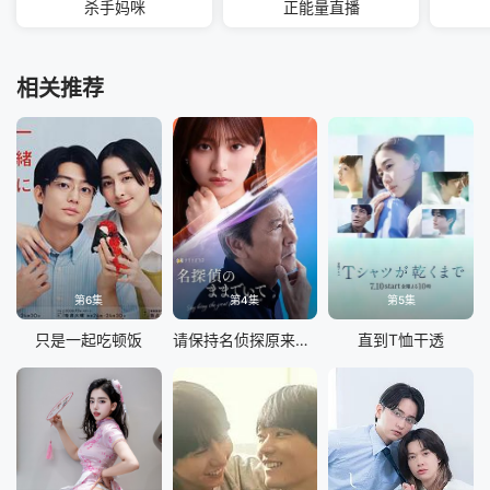
杀手妈咪
正能量直播
相关推荐
第6集
第4集
第5集
只是一起吃顿饭
请保持名侦探原来的样子
直到T恤干透