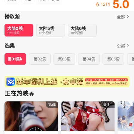
5.0
1214
播放源
全部
大陆0线
大陆5线
大陆6线
10个视频
10个视频
10个视频
选集
全部
第01集
第02集
第03集
第04集
第05集
正在热映🔥
第3集
直播中