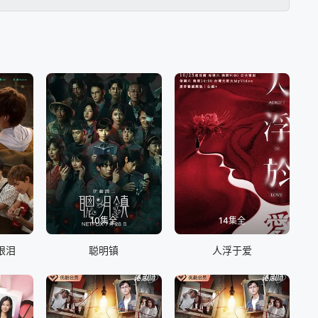
10集全
14集全
眼泪
聪明镇
人浮于爱