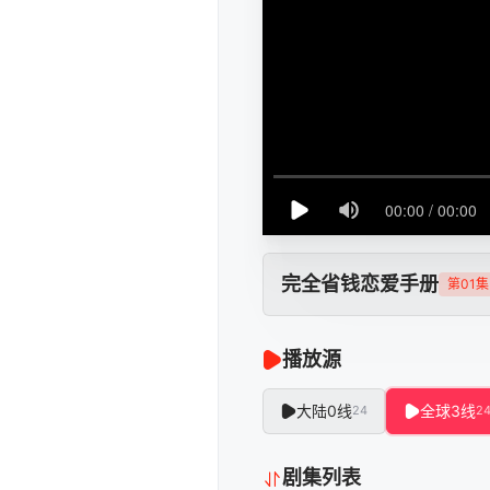
完全省钱恋爱手册
第01集
播放源
大陆0线
全球3线
24
2
剧集列表