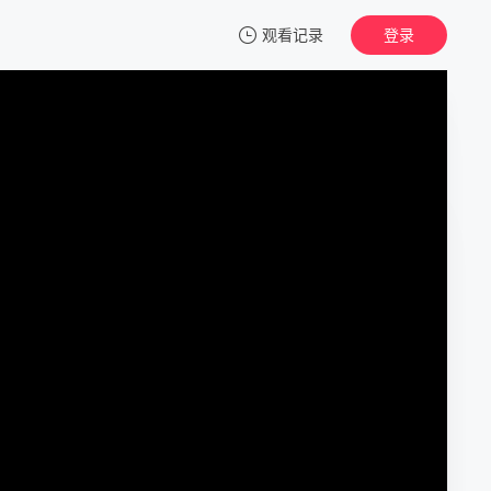
观看记录
登录
我的观影记录
完全省钱恋爱手册
第01集
清空