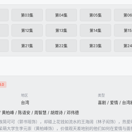
第03集
第04集
第05集
第0
第12集
第13集
第14集
第1
第21集
第22集
第23集
第2
.0
地区
类型
台湾
喜剧 / 爱情 / 台湾
/ 黄柏峰 / 陈语安 / 周智慧 / 胡煜诗 / 邓伟德
族简可可（郭书瑶饰），却碰上花钱如流水的王海阔（林子闳饰），热爱时
呆萌大学生李元崇（黄柏峰饰），价值观天差地别的他们如何在爱情与面