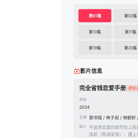
第01集
第02集
第10集
第11集
第19集
第20集
影片信息
完全省钱恋爱手册
评分 8
年份
2024
主演
郭书瑶 / 林子闳 / 林鹤轩 
简介
不追求恋爱的超节俭上班
佳莉（陈语安饰），遇上