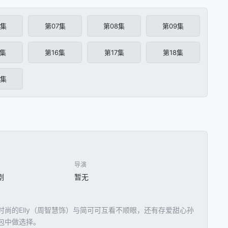
6集
第07集
第08集
第09集
5集
第16集
第17集
第18集
4集
导演
剧
暂无
尚的Elly（周智慧饰）与简可可互看不顺眼，还有存爱甜心孙
包中做选择。