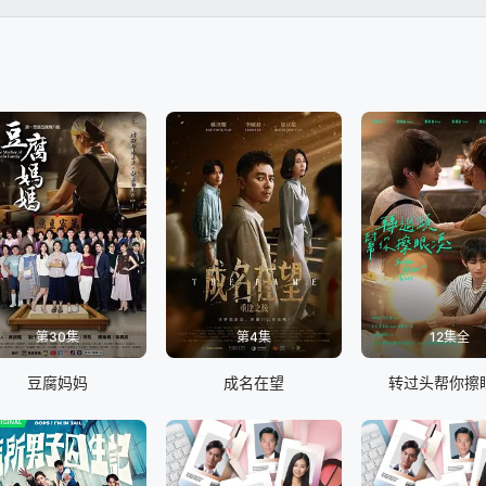
第30集
第4集
12集全
豆腐妈妈
成名在望
转过头帮你擦