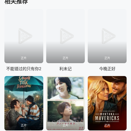
相关推荐
正片
正片
正片
不能错过的只有你2
利未记
今晚正好
正片
正片
正片