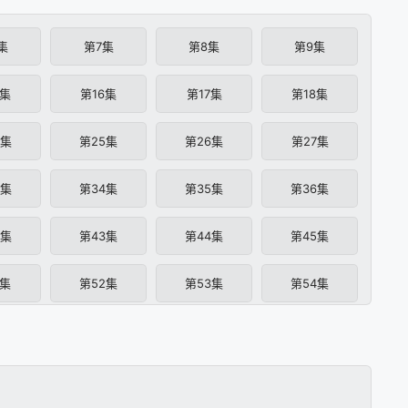
集
第7集
第8集
第9集
5集
第16集
第17集
第18集
4集
第25集
第26集
第27集
3集
第34集
第35集
第36集
2集
第43集
第44集
第45集
1集
第52集
第53集
第54集
0集
第61集
第62集
第63集
9集
第70集
第71集
第72集