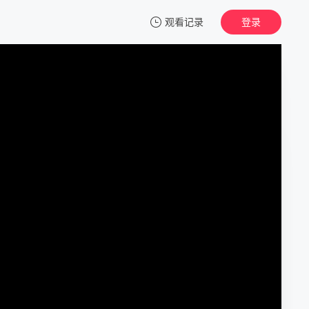
观看记录
登录
我的观影记录
我靠打赏徒弟升级
第1集
清空