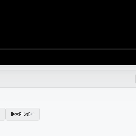
大陆6线
0
40