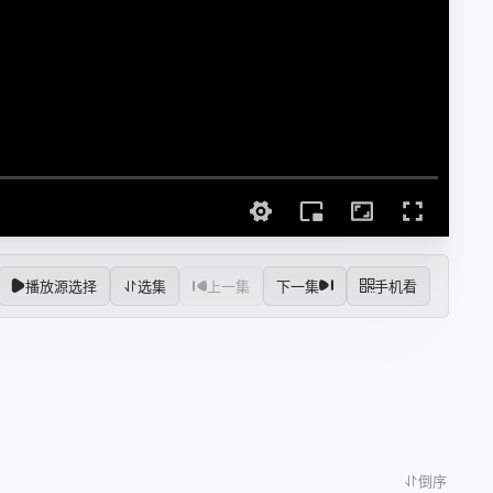
播放源选择
选集
上一集
下一集
手机看
倒序