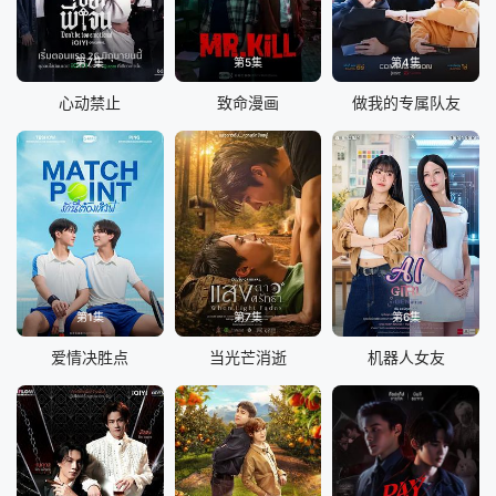
第7集
第5集
第4集
心动禁止
致命漫画
做我的专属队友
第1集
第7集
第6集
爱情决胜点
当光芒消逝
机器人女友