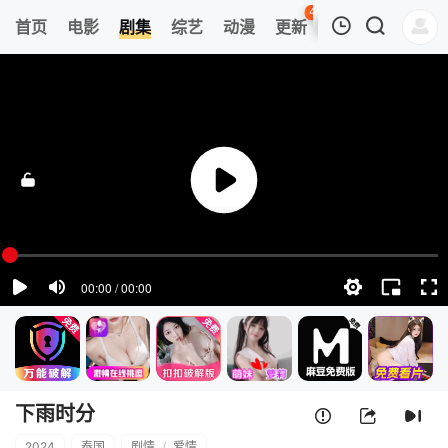
44
首页
电影
剧集
综艺
动漫
更新
热榜
APP
我的观影记录
下雨时分
第01集
清空
下雨时分
2024
泰国
剧情
/
爱情