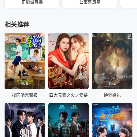
正能量直播
公寓黑风暴
相关推荐
第2集
第5集
第8集
校园暗恋警报
四大元素之火之爱链
绘梦婚礼