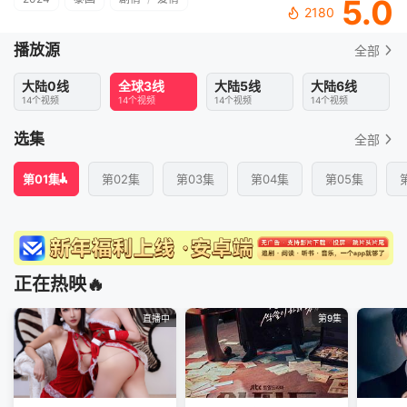
5.0
2180
播放源
全部
大陆0线
全球3线
大陆5线
大陆6线
14个视频
14个视频
14个视频
14个视频
选集
全部
第01集
第02集
第03集
第04集
第05集
正在热映🔥
直播中
第9集