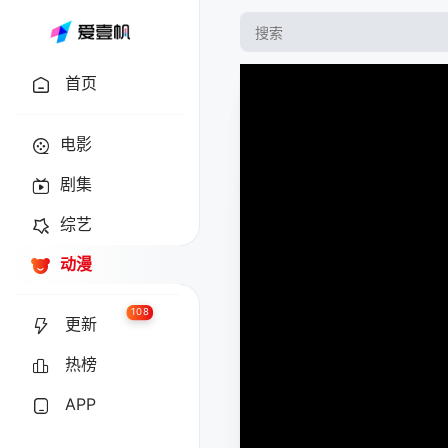
首页
电影
剧集
综艺
动漫
108
更新
热榜
APP