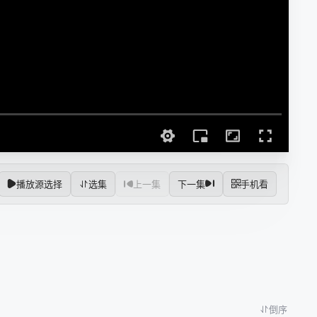
播放源选择
选集
上一集
下一集
手机看
倒序