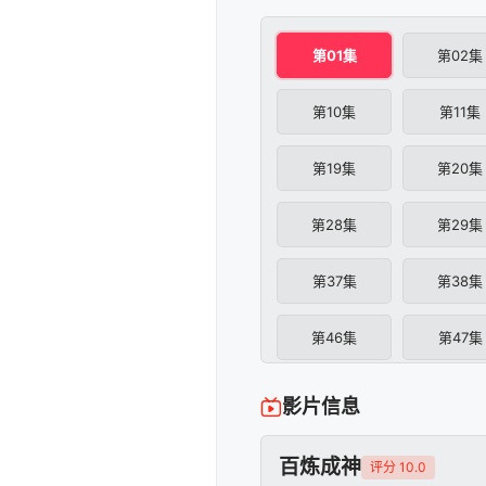
第01集
第02集
第10集
第11集
第19集
第20集
第28集
第29集
第37集
第38集
第46集
第47集
第55集
第56集
影片信息
第64集
第65集
百炼成神
评分 10.0