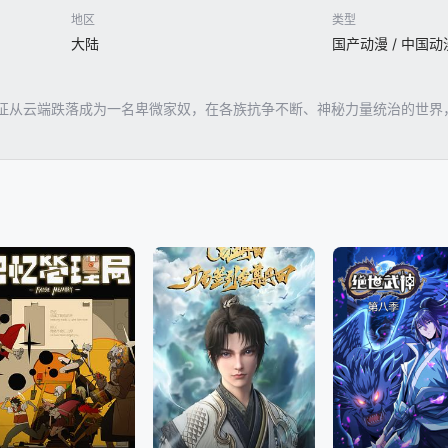
第75集
第76集
第77集
第7
地区
类型
大陆
第84集
第85集
第86集
第8
征从云端跌落成为一名卑微家奴，在各族抗争不断、神秘力量统治的世界
第93集
第94集
第95集
第9
第102集
第103集
第104集上
第10