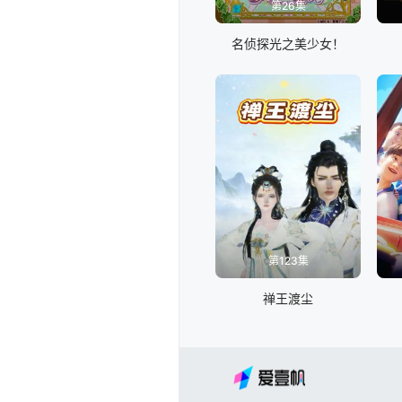
第26集
名侦探光之美少女！
第123集
禅王渡尘