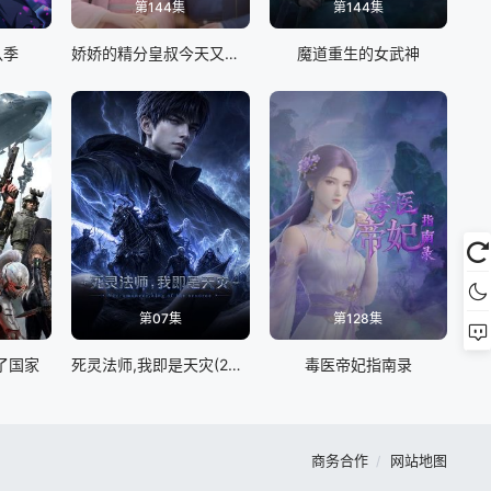
第144集
第144集
八季
娇娇的精分皇叔今天又吃醋了
魔道重生的女武神
第07集
第128集
了国家
死灵法师,我即是天灾(2026)
毒医帝妃指南录
商务合作
网站地图