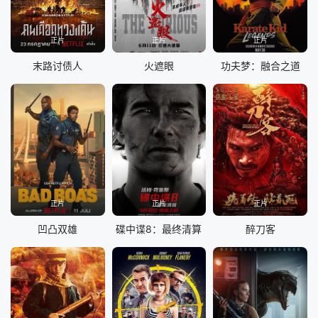
正片
正片
正片
末路讨债人
火遮眼
功夫梦：融合之道
正片
正片
正片
凹凸双雄
碟中谍8：最终清算
醉刀客