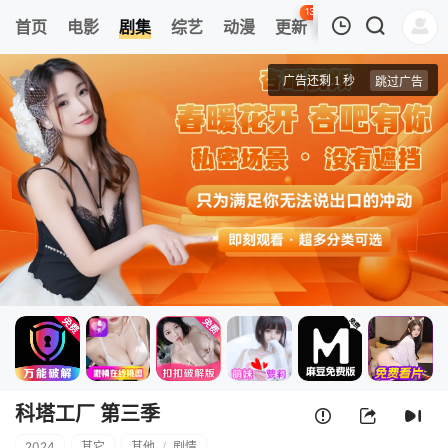
130
首页
电影
剧集
综艺
动漫
更新
热榜
APP
我的观影记录
科塔工厂 第三季
第1集
清空
科塔工厂 第三季
2024
其它
其他
/
剧情