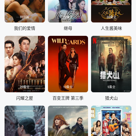
特别篇
19集全
20集全
我们的爱情
继母
人生酱美味
20集全
10集全
5集全
闪耀之屋
百变王牌 第三季
猎犬山