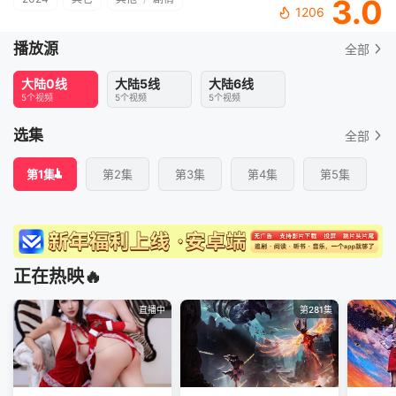
3.0
1206
播放源
全部
大陆0线
大陆5线
大陆6线
5个视频
5个视频
5个视频
选集
全部
第1集
第2集
第3集
第4集
第5集
正在热映🔥
直播中
第281集