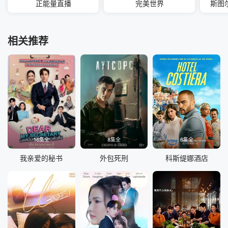
正能量直播
完美世界
斯图
相关推荐
16集全
8集全
6集全
我亲爱的秘书
外包死刑
科斯缇娜酒店