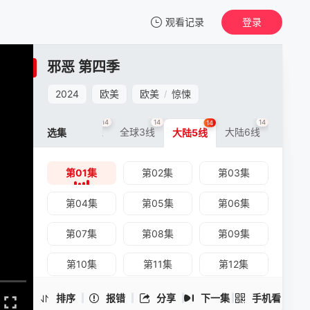
观看记录
登录
我的观影记录
邪恶 第四季
邪恶 第四季
第01集
2024
欧美
欧美
惊悚
/
清空
14
14
14
14
大陆0线
全球3线
大陆6线
选集
大陆5线
第01集
第02集
第03集
邪恶 第四季 -第01集
手机扫一扫继续看
第04集
第05集
第06集
第07集
第08集
第09集
第10集
第11集
第12集
第13集
第14集
排序
报错
分享
下一集
手机看