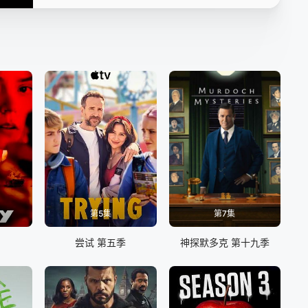
第5集
第7集
尝试 第五季
神探默多克 第十九季