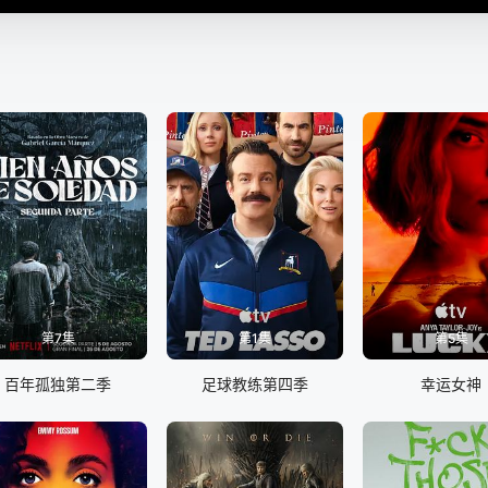
第7集
第1集
第5集
百年孤独第二季
足球教练第四季
幸运女神