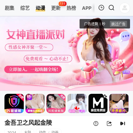
135
剧集
综艺
动漫
更新
热榜
APP
我的观影记录
金吾卫之风起金陵
第01集
清空
金吾卫之风起金陵
2024
大陆
动作
/
动画