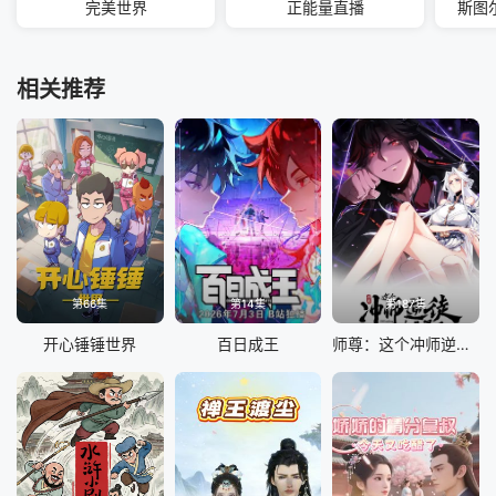
完美世界
正能量直播
斯图
相关推荐
第66集
第14集
第187集
开心锤锤世界
百日成王
师尊：这个冲师逆徒才不是圣子 动态漫画