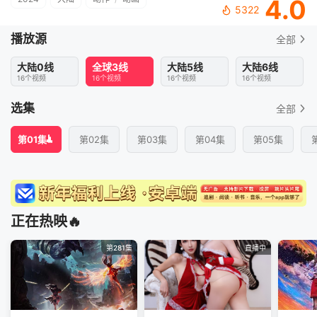
4.0
5322
播放源
全部
大陆0线
全球3线
大陆5线
大陆6线
16个视频
16个视频
16个视频
16个视频
选集
全部
第01集
第02集
第03集
第04集
第05集
正在热映🔥
第281集
直播中