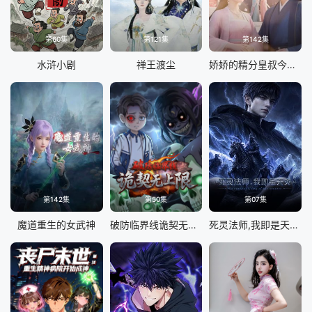
第60集
第121集
第142集
水浒小剧
禅王渡尘
娇娇的精分皇叔今天又吃醋了
第142集
第50集
第07集
魔道重生的女武神
破防临界线诡契无上限
死灵法师,我即是天灾(2026)