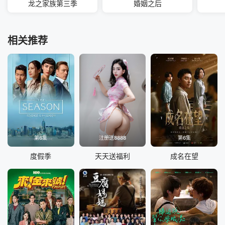
龙之家族第三季
婚姻之后
相关推荐
第6集
注册送8888
第6集
度假季
天天送福利
成名在望