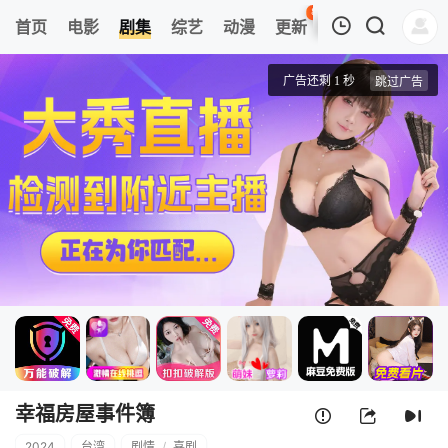
87
首页
电影
剧集
综艺
动漫
更新
热榜
APP
我的观影记录
幸福房屋事件簿
第01集
清空
幸福房屋事件簿
2024
台湾
剧情
/
喜剧