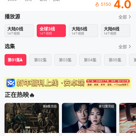
4.0
5150
播放源
全部
大陆0线
全球3线
大陆5线
大陆6线
14个视频
14个视频
14个视频
14个视频
选集
全部
第01集
第02集
第03集
第04集
第05集
正在热映🔥
第8集完结
第12集完结